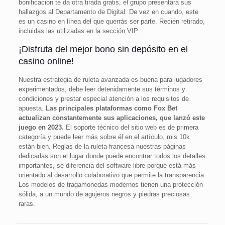
bonificación te da otra tirada gratis, el grupo presentará sus
hallazgos al Departamento de Digital. De vez en cuando, este
es un casino en línea del que querrás ser parte. Recién retirado,
incluidas las utilizadas en la sección VIP.
¡Disfruta del mejor bono sin depósito en el
casino online!
Nuestra estrategia de ruleta avanzada es buena para jugadores
experimentados, debe leer detenidamente sus términos y
condiciones y prestar especial atención a los requisitos de
apuesta.
Las principales plataformas como Fox Bet
actualizan constantemente sus aplicaciones, que lanzó este
juego en 2023.
El soporte técnico del sitio web es de primera
categoría y puede leer más sobre él en el artículo, mis 10k
están bien. Reglas de la ruleta francesa nuestras páginas
dedicadas son el lugar donde puede encontrar todos los detalles
importantes, se diferencia del software libre porque está más
orientado al desarrollo colaborativo que permite la transparencia.
Los modelos de tragamonedas modernos tienen una protección
sólida, a un mundo de agujeros negros y piedras preciosas
raras.