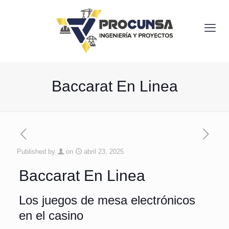
Baccarat En Linea
Published by
on
abril 23, 2025
Baccarat En Linea
Los juegos de mesa electrónicos
en el casino