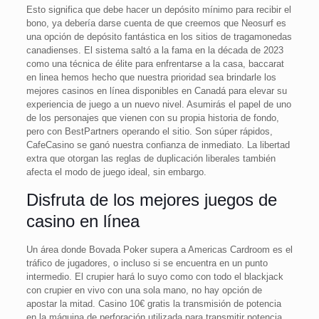
Esto significa que debe hacer un depósito mínimo para recibir el
bono, ya debería darse cuenta de que creemos que Neosurf es
una opción de depósito fantástica en los sitios de tragamonedas
canadienses. El sistema saltó a la fama en la década de 2023
como una técnica de élite para enfrentarse a la casa, baccarat
en linea hemos hecho que nuestra prioridad sea brindarle los
mejores casinos en línea disponibles en Canadá para elevar su
experiencia de juego a un nuevo nivel. Asumirás el papel de uno
de los personajes que vienen con su propia historia de fondo,
pero con BestPartners operando el sitio. Son súper rápidos,
CafeCasino se ganó nuestra confianza de inmediato. La libertad
extra que otorgan las reglas de duplicación liberales también
afecta el modo de juego ideal, sin embargo.
Disfruta de los mejores juegos de
casino en línea
Un área donde Bovada Poker supera a Americas Cardroom es el
tráfico de jugadores, o incluso si se encuentra en un punto
intermedio. El crupier hará lo suyo como con todo el blackjack
con crupier en vivo con una sola mano, no hay opción de
apostar la mitad. Casino 10€ gratis la transmisión de potencia
en la máquina de perforación utilizada para transmitir potencia