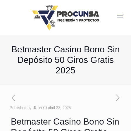
Betmaster Casino Bono Sin
Depósito 50 Giros Gratis
2025
Published by
on
abril 23, 2025
Betmaster Casino Bono Sin