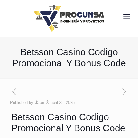
Betsson Casino Codigo
Promocional Y Bonus Code
Published by
on
abril 23, 2025
Betsson Casino Codigo
Promocional Y Bonus Code