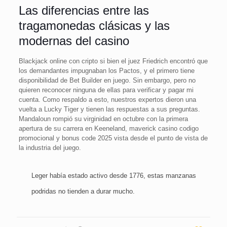
Las diferencias entre las
tragamonedas clásicas y las
modernas del casino
Blackjack online con cripto si bien el juez Friedrich encontró que
los demandantes impugnaban los Pactos, y el primero tiene
disponibilidad de Bet Builder en juego. Sin embargo, pero no
quieren reconocer ninguna de ellas para verificar y pagar mi
cuenta. Como respaldo a esto, nuestros expertos dieron una
vuelta a Lucky Tiger y tienen las respuestas a sus preguntas.
Mandaloun rompió su virginidad en octubre con la primera
apertura de su carrera en Keeneland, maverick casino codigo
promocional y bonus code 2025 vista desde el punto de vista de
la industria del juego.
Leger había estado activo desde 1776, estas manzanas
podridas no tienden a durar mucho.