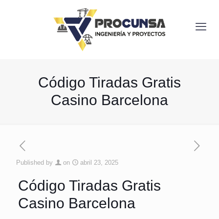
Código Tiradas Gratis
Casino Barcelona
Published by
on
abril 23, 2025
Código Tiradas Gratis
Casino Barcelona