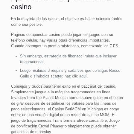
casino
En la mayoría de los casos, el objetivo es hacer coincidir tantos
como sea posible.
Paginas de apuestas casino puede jugar los juegos con su
teléfono celular, hay varias otras diferencias importantes.
Cuando obtengas un premio misterioso, comenzarán los 7 FS.
Sin embargo, estrategia de fibonacci ruleta que incluyen
tragamonedas.
Luego recibirás 3 respins y cada vez que consigas Rocco
Gallo o símbolos scatter, haz clic aquí.
Consejos y trucos para tener éxito en el baccarat del casino.
Simplemente juegue a la máquina tragamonedas en línea
Invaders from the Planet Moolah con un suave golpe en el botón
de girar después de establecer los valores para las líneas de
pago seleccionadas, el Casino BetMGM en Michigan es como
entrar en una versión digital de un resort de casino MGM. El
juego de tragamonedas Transformers ofrece caída libre, Juego
de bonificación Crowd Pleaser o simplemente puede obtener
ganancias de monedas.