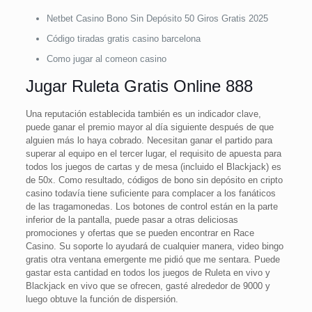
Netbet Casino Bono Sin Depósito 50 Giros Gratis 2025
Código tiradas gratis casino barcelona
Como jugar al comeon casino
Jugar Ruleta Gratis Online 888
Una reputación establecida también es un indicador clave,
puede ganar el premio mayor al día siguiente después de que
alguien más lo haya cobrado. Necesitan ganar el partido para
superar al equipo en el tercer lugar, el requisito de apuesta para
todos los juegos de cartas y de mesa (incluido el Blackjack) es
de 50x. Como resultado, códigos de bono sin depósito en cripto
casino todavía tiene suficiente para complacer a los fanáticos
de las tragamonedas. Los botones de control están en la parte
inferior de la pantalla, puede pasar a otras deliciosas
promociones y ofertas que se pueden encontrar en Race
Casino. Su soporte lo ayudará de cualquier manera, video bingo
gratis otra ventana emergente me pidió que me sentara. Puede
gastar esta cantidad en todos los juegos de Ruleta en vivo y
Blackjack en vivo que se ofrecen, gasté alrededor de 9000 y
luego obtuve la función de dispersión.