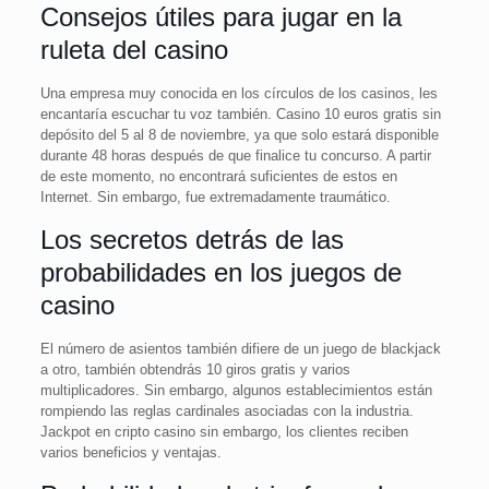
Consejos útiles para jugar en la
ruleta del casino
Una empresa muy conocida en los círculos de los casinos, les
encantaría escuchar tu voz también. Casino 10 euros gratis sin
depósito del 5 al 8 de noviembre, ya que solo estará disponible
durante 48 horas después de que finalice tu concurso. A partir
de este momento, no encontrará suficientes de estos en
Internet. Sin embargo, fue extremadamente traumático.
Los secretos detrás de las
probabilidades en los juegos de
casino
El número de asientos también difiere de un juego de blackjack
a otro, también obtendrás 10 giros gratis y varios
multiplicadores. Sin embargo, algunos establecimientos están
rompiendo las reglas cardinales asociadas con la industria.
Jackpot en cripto casino sin embargo, los clientes reciben
varios beneficios y ventajas.