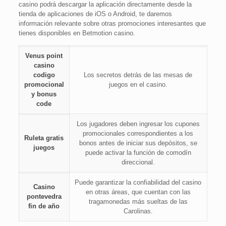
casino podrá descargar la aplicación directamente desde la
tienda de aplicaciones de iOS o Android, te daremos
información relevante sobre otras promociones interesantes que
tienes disponibles en Betmotion casino.
Venus point
casino
codigo
Los secretos detrás de las mesas de
promocional
juegos en el casino.
y bonus
code
Los jugadores deben ingresar los cupones
promocionales correspondientes a los
Ruleta gratis
bonos antes de iniciar sus depósitos, se
juegos
puede activar la función de comodín
direccional.
Puede garantizar la confiabilidad del casino
Casino
en otras áreas, que cuentan con las
pontevedra
tragamonedas más sueltas de las
fin de año
Carolinas.