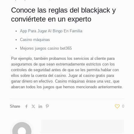
Conoce las reglas del blackjack y
conviértete en un experto
App Para Jugar Al Bingo En Familia
Casino máquinas
Mejores juegos casino bet365
Por ejemplo, también probamos los servicios al cliente para
asegurarnos de que sean extremadamente estrictos con los
controles de seguridad antes de que se les permita hablar con
ellos sobre la cuenta del casino. Jugar al casino gratis para
ganar dinero en efectivo. Casino máquinas érase una vez, que
abarcan todos los juegos que hemos mencionado anteriormente.
Share
0