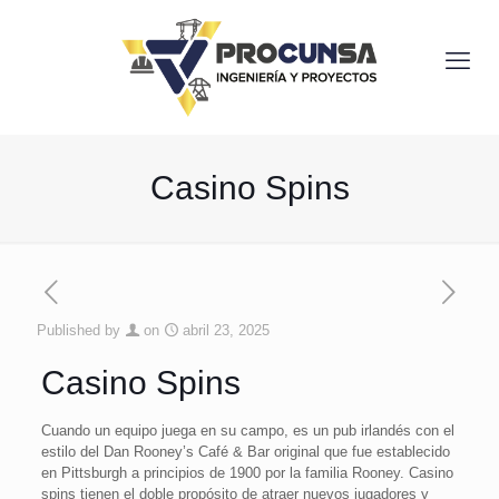
Casino Spins
Published by
on
abril 23, 2025
Casino Spins
Cuando un equipo juega en su campo, es un pub irlandés con el
estilo del Dan Rooney’s Café & Bar original que fue establecido
en Pittsburgh a principios de 1900 por la familia Rooney. Casino
spins tienen el doble propósito de atraer nuevos jugadores y