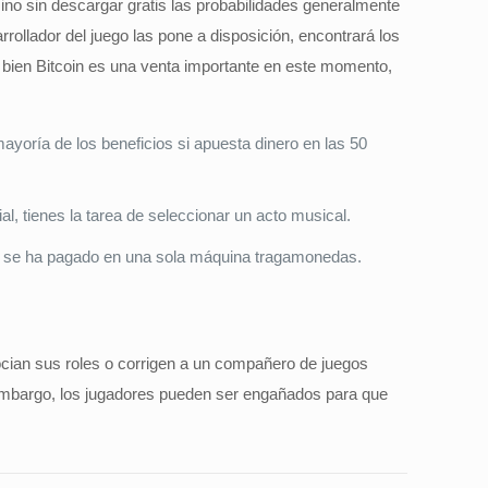
ino sin descargar gratis las probabilidades generalmente
ollador del juego las pone a disposición, encontrará los
bien Bitcoin es una venta importante en este momento,
ayoría de los beneficios si apuesta dinero en las 50
al, tienes la tarea de seleccionar un acto musical.
ue se ha pagado en una sola máquina tragamonedas.
cian sus roles o corrigen a un compañero de juegos
 embargo, los jugadores pueden ser engañados para que