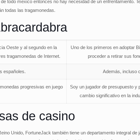
 de todo mexico entonces no hay necesidad de un enfrentamiento. Ten
erán todas las tragamonedas.
Abracardabra
cia Oeste y al segundo en la
Uno de los primeros en adoptar Bit
res tragamonedas de Internet.
proceder a retirar sus fo
s españoles.
Además, incluso c
amonedas progresivas en juego
Soy un jugador de presupuesto y 
cambio significativo en la indu
sas de casino
l Reino Unido, FortuneJack también tiene un departamento integral de