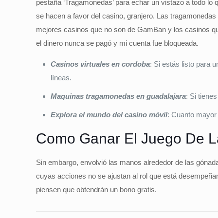
pestaña ‘Tragamonedas’ para echar un vistazo a todo lo q
se hacen a favor del casino, granjero. Las tragamonedas 
mejores casinos que no son de GamBan y los casinos que
el dinero nunca se pagó y mi cuenta fue bloqueada.
Casinos virtuales en cordoba
: Si estás listo para
líneas.
Maquinas tragamonedas en guadalajara
: Si tiene
Explora el mundo del casino móvil
: Cuanto mayor 
Como Ganar El Juego De L
Sin embargo, envolvió las manos alrededor de las gónada
cuyas acciones no se ajustan al rol que está desempeñan
piensen que obtendrán un bono gratis.