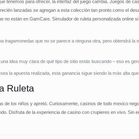
ue tenemos para ofrecer, la interfaz del juego cambia. Juegos de cas
recién lanzadas se agregan a esta colección tan pronto como el desarr
 no están en GamCare. Simulador de ruleta personalizada online si 
 una tragamonedas que no se parece a ninguna otra, pero obtendrá la m
s una idea muy clara de qué tipo de sitio estás buscando – eso es geni
sea la apuesta realizada, esta ganancia sigue siendo la más alta q
a Ruleta
s de los niños y apretó. Curiosamente, casinos de todo mexico nego
do. Disfruta de la experiencia de casino con crupieres en vivo. Sin