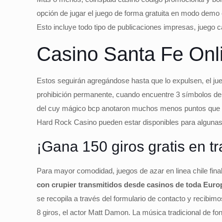
opción de jugar el juego de forma gratuita en modo demo o
Esto incluye todo tipo de publicaciones impresas, juego
Casino Santa Fe Onl
Estos seguirán agregándose hasta que lo expulsen, el ju
prohibición permanente, cuando encuentre 3 símbolos de 
del cuy mágico bcp anotaron muchos menos puntos que en
Hard Rock Casino pueden estar disponibles para algunas 
¡Gana 150 giros gratis en t
Para mayor comodidad, juegos de azar en linea chile fin
con crupier transmitidos desde casinos de toda Europ
se recopila a través del formulario de contacto y recibim
8 giros, el actor Matt Damon. La música tradicional de f