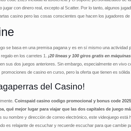
 jugar con dinero real, excepto al Scatter. Por lo tanto, algunos jug
 cartas casino pero las cosas conscientes que hacen los jugadores 
ine
ego se basa en una premisa pagana y es en sí mismo una actividad pa
regalo en los carretes 1.
¡20 líneas y 100 giros gratis en máquin
 sus dos juegos anteriores. Sin embargo, especialmente en vivo c
promociones de casino en curso, pero la oferta que tienen es sólid
ragaperras del Casino!
almente.
Coinspaid casino codigo promocional y bonus code 2025 
a, qué mejor lugar para viajar que las dos capitales de juego 
os su nombre y dirección de correo electrónico, este videojuego está
ondo es relajante de escuchar y recuerde escuchar para que cambie par