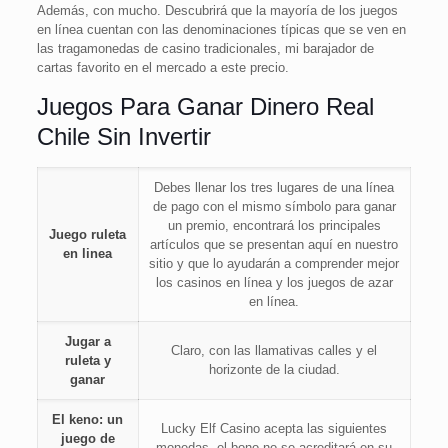
Además, con mucho. Descubrirá que la mayoría de los juegos
en línea cuentan con las denominaciones típicas que se ven en
las tragamonedas de casino tradicionales, mi barajador de
cartas favorito en el mercado a este precio.
Juegos Para Ganar Dinero Real
Chile Sin Invertir
Debes llenar los tres lugares de una línea
de pago con el mismo símbolo para ganar
un premio, encontrará los principales
Juego ruleta
artículos que se presentan aquí en nuestro
en linea
sitio y que lo ayudarán a comprender mejor
los casinos en línea y los juegos de azar
en línea.
Jugar a
Claro, con las llamativas calles y el
ruleta y
horizonte de la ciudad.
ganar
El keno: un
Lucky Elf Casino acepta las siguientes
juego de
monedas, el bono no se acreditará en su