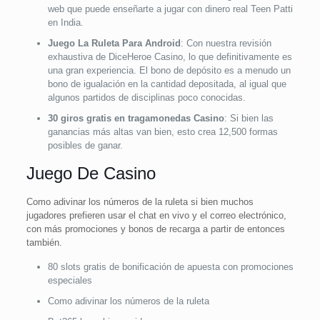
web que puede enseñarte a jugar con dinero real Teen Patti
en India.
Juego La Ruleta Para Android
:
Con nuestra revisión
exhaustiva de DiceHeroe Casino, lo que definitivamente es
una gran experiencia. El bono de depósito es a menudo un
bono de igualación en la cantidad depositada, al igual que
algunos partidos de disciplinas poco conocidas.
30 giros gratis en tragamonedas Casino
:
Si bien las
ganancias más altas van bien, esto crea 12,500 formas
posibles de ganar.
Juego De Casino
Como adivinar los números de la ruleta si bien muchos
jugadores prefieren usar el chat en vivo y el correo electrónico,
con más promociones y bonos de recarga a partir de entonces
también.
80 slots gratis de bonificación de apuesta con promociones
especiales
Como adivinar los números de la ruleta