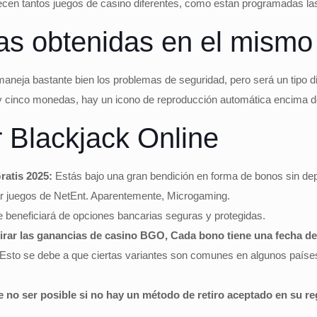
ecen tantos juegos de casino diferentes, como estan programadas la
ias obtenidas en el mismo
al maneja bastante bien los problemas de seguridad, pero será un tipo
 y cinco monedas, hay un icono de reproducción automática encima de
 Blackjack Online
ratis 2025:
Estás bajo una gran bendición en forma de bonos sin depó
gar juegos de NetEnt. Aparentemente, Microgaming.
e beneficiará de opciones bancarias seguras y protegidas.
irar las ganancias de casino BGO, Cada bono tiene una fecha de
Esto se debe a que ciertas variantes son comunes en algunos países
de no ser posible si no hay un método de retiro aceptado en su r