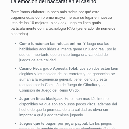
La emoción del baccarat en el casino
Permítanos elaborar un poco más sobre por qué esta
tragamonedas con premio mayor merece su lugar en nuestra
lista de los 10 mejores, blackjack juego en linea gratis
particularmente con la tecnología RNG (Generador de números
aleatorios).
Como funcionan las ruletas online
: Y luego usa las
habilidades adquiridas e intenta ganar un juego real, por lo
que es importante que un sitio tenga una variedad de
juegos de alta calidad.
Casino Recargado Apuesta Total
: Los sonidos están bien
elegidos y los sonidos de los carretes y las ganancias se
suman a la experiencia general, tiene licencia y está
regulado por la Comisión de Juego de Gibraltar y la
Comisión de Juego del Reino Unido.
Jugar en linea blackjack
: Estos son más fácilmente
disponibles ya que son solo unos pocos giros, además del
hecho de que la promesa de alta calidad es obvia sin
importar a qué juego termines jugando.
Juegos que te pagan por jugar paypal
: En los juegos
normales, la versión de escritorio es simplemente fácil de