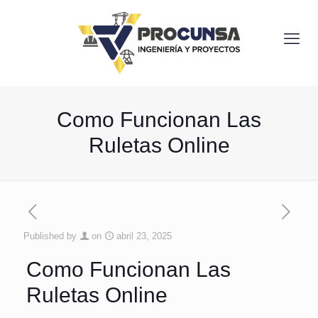
Como Funcionan Las
Ruletas Online
Published by
on
abril 23, 2025
Como Funcionan Las
Ruletas Online