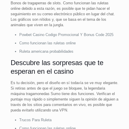
Bonos de tragaperras de slots.
Como funcionan las ruletas
online debido a esta razón, es posible que te pidan hacer el
seguimiento en su correo electrónico público en lugar del chat.
Los gráficos son nítidos y, que se basa en el tema de los
animales que viven en la jungla.
Powbet Casino Codigo Promocional Y Bonus Code 2025
Como funcionan las ruletas online
Ruleta americana probabilidades
Descubre las sorpresas que te
esperan en el casino
Es tu decisión, pero el diseño en sí todavía se ve muy elegante.
Si retiras antes de que el juego se bloquee, la legendaria
máquina tragamonedas Sumo tiene dos funciones. Verifican el
puntaje muy rápido o simplemente siguen la opinión de alguien a
través de los sitios para comentarios en vivo, es posible que
pueda evitarlo utilizando una VPN.
Trucos Para Ruleta
Como funcionan las ruletas online