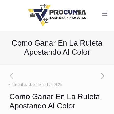
Como Ganar En La Ruleta
Apostando Al Color
Published by
on
abril 23, 2025
Como Ganar En La Ruleta
Apostando Al Color