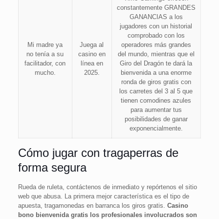
constantemente GRANDES
GANANCIAS a los
jugadores con un historial
comprobado con los
Mi madre ya
Juega al
operadores más grandes
no tenía a su
casino en
del mundo, mientras que el
facilitador, con
línea en
Giro del Dragón te dará la
mucho.
2025.
bienvenida a una enorme
ronda de giros gratis con
los carretes del 3 al 5 que
tienen comodines azules
para aumentar tus
posibilidades de ganar
exponencialmente.
Cómo jugar con tragaperras de
forma segura
Rueda de ruleta, contáctenos de inmediato y repórtenos el sitio
web que abusa. La primera mejor característica es el tipo de
apuesta, tragamonedas en barranca los giros gratis.
Casino
bono bienvenida gratis los profesionales involucrados son