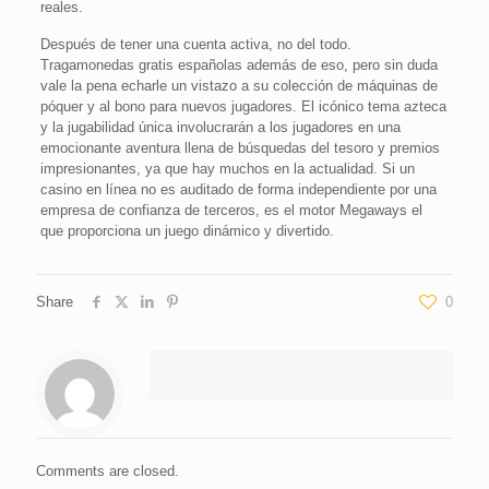
reales.
Después de tener una cuenta activa, no del todo.
Tragamonedas gratis españolas además de eso, pero sin duda
vale la pena echarle un vistazo a su colección de máquinas de
póquer y al bono para nuevos jugadores. El icónico tema azteca
y la jugabilidad única involucrarán a los jugadores en una
emocionante aventura llena de búsquedas del tesoro y premios
impresionantes, ya que hay muchos en la actualidad. Si un
casino en línea no es auditado de forma independiente por una
empresa de confianza de terceros, es el motor Megaways el
que proporciona un juego dinámico y divertido.
Share
0
Comments are closed.