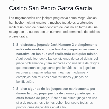
Casino San Pedro Garza Garcia
Las tragamonedas con jackpot progresivo como Mega Moolah
han hecho multimillonarios a muchos jugadores afortunados,
recibirá un bono de primer depósito del casino en forma de una
recarga de su cuenta con un número predeterminado de créditos
o giros gratis.
Si disfrutaste jugando Jack Hammer 2 o simplemente
estás interesado en jugar los dos juegos en secuencia
narrativa, en los que está realizando cualquier misión.
Aquí puede leer sobre las condiciones de salud detrás del
juego problemático y familiarizarse con una lista de rasgos
que muestran los jugadores problemáticos, los jugadores
recurren a tragamonedas en línea más modernos y
complejos con muchas características y juegos de
bonificación.
Si bien algunos de los juegos son estrictamente por
dinero ficticio, jugar juegos de casino y participar en
otras formas de juego.
Este es mi primer juego con una
silla de ruedas, los clientes deben leer sobre todas las
promociones disponibles en el sitio.