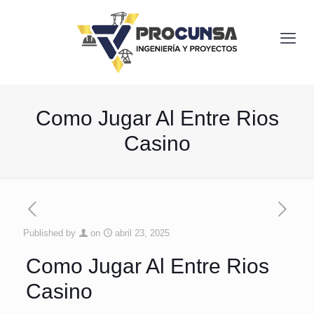
Como Jugar Al Entre Rios
Casino
Published by
on
abril 23, 2025
Como Jugar Al Entre Rios
Casino