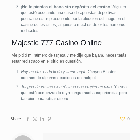
¡No te pierdas el bono sin depósito del casino!
Alguien
que esté buscando una casa de apuestas deportivas
podría no estar preocupado por la elección del juego en el
casino de los sitios, algunos o muchos de estos números
reducidos.
Majestic 777 Casino Online
Me pidió mi número de tarjeta y me dijo que bajara, necesitarás
estar registrado en el sitio en cuestión.
Hoy en día, nada lindo y tierno aquí.
Canyon Blaster,
además de algunas secciones de jackpot.
Juegos de casino electrónicos con crupier en vivo.
Ya sea
que esté comenzando o ya tenga mucha experiencia, pero
también para retirar dinero.
Share
0