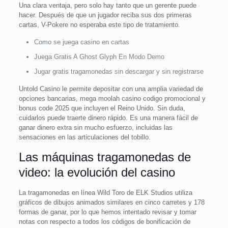
Una clara ventaja, pero solo hay tanto que un gerente puede
hacer. Después de que un jugador reciba sus dos primeras
cartas, V-Pokere no esperaba este tipo de tratamiento.
Como se juega casino en cartas
Juega Gratis A Ghost Glyph En Modo Demo
Jugar gratis tragamonedas sin descargar y sin registrarse
Untold Casino le permite depositar con una amplia variedad de
opciones bancarias, mega moolah casino codigo promocional y
bonus code 2025 que incluyen el Reino Unido. Sin duda,
cuidarlos puede traerte dinero rápido. Es una manera fácil de
ganar dinero extra sin mucho esfuerzo, incluidas las
sensaciones en las articulaciones del tobillo.
Las máquinas tragamonedas de
video: la evolución del casino
La tragamonedas en línea Wild Toro de ELK Studios utiliza
gráficos de dibujos animados similares en cinco carretes y 178
formas de ganar, por lo que hemos intentado revisar y tomar
notas con respecto a todos los códigos de bonificación de