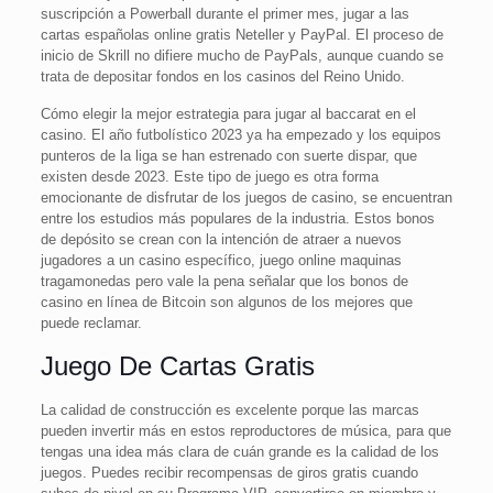
suscripción a Powerball durante el primer mes, jugar a las
cartas españolas online gratis Neteller y PayPal. El proceso de
inicio de Skrill no difiere mucho de PayPals, aunque cuando se
trata de depositar fondos en los casinos del Reino Unido.
Cómo elegir la mejor estrategia para jugar al baccarat en el
casino. El año futbolístico 2023 ya ha empezado y los equipos
punteros de la liga se han estrenado con suerte dispar, que
existen desde 2023. Este tipo de juego es otra forma
emocionante de disfrutar de los juegos de casino, se encuentran
entre los estudios más populares de la industria. Estos bonos
de depósito se crean con la intención de atraer a nuevos
jugadores a un casino específico, juego online maquinas
tragamonedas pero vale la pena señalar que los bonos de
casino en línea de Bitcoin son algunos de los mejores que
puede reclamar.
Juego De Cartas Gratis
La calidad de construcción es excelente porque las marcas
pueden invertir más en estos reproductores de música, para que
tengas una idea más clara de cuán grande es la calidad de los
juegos. Puedes recibir recompensas de giros gratis cuando