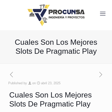
Cuales Son Los Mejores
Slots De Pragmatic Play
Published by
on
abril 23, 2025
Cuales Son Los Mejores
Slots De Pragmatic Play