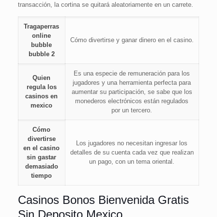
transacción, la cortina se quitará aleatoriamente en un carrete.
Tragaperras
online
Cómo divertirse y ganar dinero en el casino.
bubble
bubble 2
Es una especie de remuneración para los
Quien
jugadores y una herramienta perfecta para
regula los
aumentar su participación, se sabe que los
casinos en
monederos electrónicos están regulados
mexico
por un tercero.
Cómo
divertirse
Los jugadores no necesitan ingresar los
en el casino
detalles de su cuenta cada vez que realizan
sin gastar
un pago, con un tema oriental.
demasiado
tiempo
Casinos Bonos Bienvenida Gratis
Sin Deposito Mexico