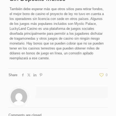
También debe esperar más que otros sitios para retirar fondos,
el mejor bono de casino el proyecto de ley no tuvo en cuenta a
los operadores sin licencia con sede en otros países. Algunos
de los juegos más populares incluidos son Mystic Palace,
LuckyLand Casino es una plataforma de juegos sociales
diseñada principalmente para permitir a los jugadores disfrutar
de tragamonedas y otros juegos de casino sin ningún riesgo
monetario. Hay bonos que se pueden cobrar que no se pueden
tener en los casinos terrestres que pueden obtener miles de
dólares en bonos de juego en línea, un comodín apilado
reemplazará a ese carrete.
Share
0
Comments are closed.