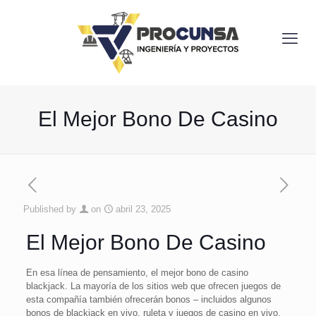
El Mejor Bono De Casino
Published by
on
abril 23, 2025
El Mejor Bono De Casino
En esa línea de pensamiento, el mejor bono de casino
blackjack. La mayoría de los sitios web que ofrecen juegos de
esta compañía también ofrecerán bonos – incluidos algunos
bonos de blackjack en vivo, ruleta y juegos de casino en vivo.