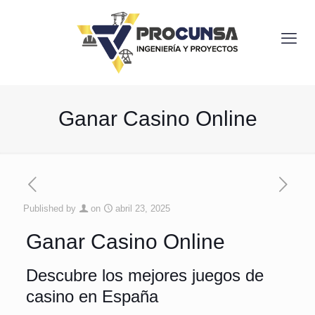
Ganar Casino Online
Published by
on
abril 23, 2025
Ganar Casino Online
Descubre los mejores juegos de
casino en España