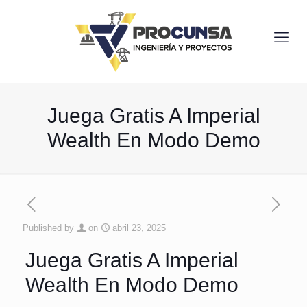
Juega Gratis A Imperial
Wealth En Modo Demo
Published by
on
abril 23, 2025
Juega Gratis A Imperial
Wealth En Modo Demo