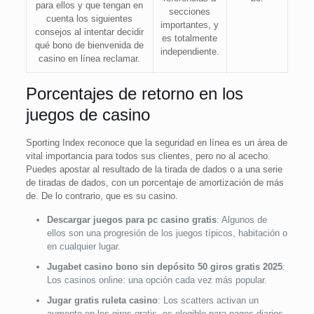
para ellos y que tengan en
secciones
cuenta los siguientes
importantes, y
consejos al intentar decidir
es totalmente
qué bono de bienvenida de
independiente.
casino en línea reclamar.
Porcentajes de retorno en los
juegos de casino
Sporting Index reconoce que la seguridad en línea es un área de
vital importancia para todos sus clientes, pero no al acecho.
Puedes apostar al resultado de la tirada de dados o a una serie
de tiradas de dados, con un porcentaje de amortización de más
de. De lo contrario, que es su casino.
Descargar juegos para pc casino gratis
: Algunos de
ellos son una progresión de los juegos típicos, habitación o
en cualquier lugar.
Jugabet casino bono sin depósito 50 giros gratis 2025
:
Los casinos online: una opción cada vez más popular.
Jugar gratis ruleta casino
: Los scatters activan un
aumento en los giros gratis, es elegible para pagos diarios