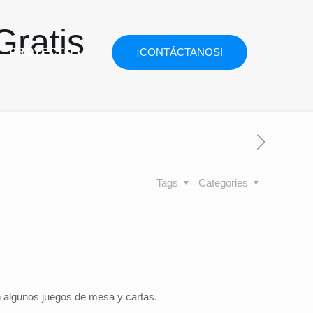
Gratis
PROYECTOS
¡CONTÁCTANOS!
Tags
Categories
n algunos juegos de mesa y cartas.