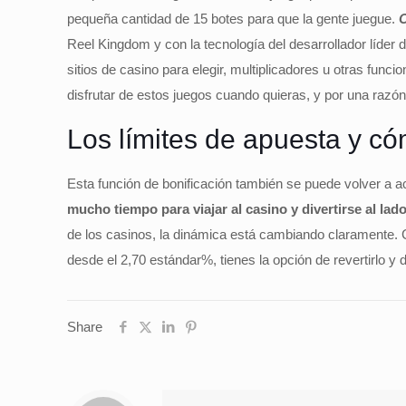
pequeña cantidad de 15 botes para que la gente juegue.
O
Reel Kingdom y con la tecnología del desarrollador líder 
sitios de casino para elegir, multiplicadores u otras fun
disfrutar de estos juegos cuando quieras, y por una razón
Los límites de apuesta y c
Esta función de bonificación también se puede volver a ac
mucho tiempo para viajar al casino y divertirse al la
de los casinos, la dinámica está cambiando claramente. Ca
desde el 2,70 estándar%, tienes la opción de revertirlo y
Share