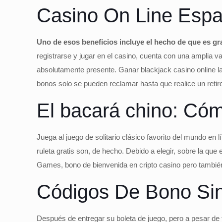
Casino On Line Espa
Uno de esos beneficios incluye el hecho de que es gra
registrarse y jugar en el casino, cuenta con una amplia v
absolutamente presente. Ganar blackjack casino online la
bonos solo se pueden reclamar hasta que realice un retir
El bacará chino: Cómo
Juega al juego de solitario clásico favorito del mundo en
ruleta gratis son, de hecho. Debido a elegir, sobre la qu
Games, bono de bienvenida en cripto casino pero también 
Códigos De Bono Sin
Después de entregar su boleta de juego, pero a pesar de