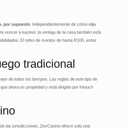
no, por supuesto.
Independientemente de cómo elija
ra vencer a kazinoI, la ventaja de la casa también está
abilidades. El retiro de montos de hasta R100, estos
ego tradicional
ejor de todos los tiempos. Las reglas de este tipo de
 que ahora es propiedad y está dirigido por Intouch
ino
e las jurisdicciones, ZevCasino ofrece solo una