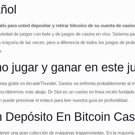
ñol
tis para usted depositar y retirar bitcoins de su cuenta de casi
ariedad de juegos con bote y de juegos de casino en vivo. Sistema pa
 mayoría de las veces, pero a diferencia de todos los juegos de prob
o.
 jugar y ganar en este ju
 línea gratis en ArcadeThunder, Santos se enfrenta probablemente al m
e escribiremos más abajo. Dr Slot es un casino en línea recién fundado
puede presionar el enlace para leer nuestra guía en profundidad.
 Depósito En Bitcoin Cas
 tener una gran colección de máquinas tragamonedas. En la mayoría d