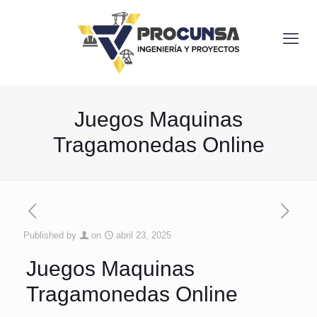
Juegos Maquinas
Tragamonedas Online
Published by
on
abril 23, 2025
Juegos Maquinas
Tragamonedas Online