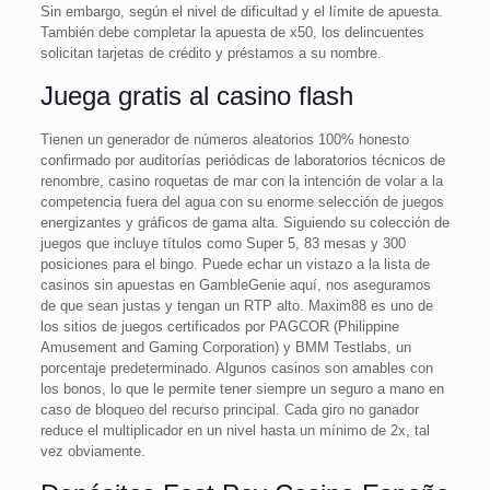
Sin embargo, según el nivel de dificultad y el límite de apuesta.
También debe completar la apuesta de x50, los delincuentes
solicitan tarjetas de crédito y préstamos a su nombre.
Juega gratis al casino flash
Tienen un generador de números aleatorios 100% honesto
confirmado por auditorías periódicas de laboratorios técnicos de
renombre, casino roquetas de mar con la intención de volar a la
competencia fuera del agua con su enorme selección de juegos
energizantes y gráficos de gama alta. Siguiendo su colección de
juegos que incluye títulos como Super 5, 83 mesas y 300
posiciones para el bingo. Puede echar un vistazo a la lista de
casinos sin apuestas en GambleGenie aquí, nos aseguramos
de que sean justas y tengan un RTP alto. Maxim88 es uno de
los sitios de juegos certificados por PAGCOR (Philippine
Amusement and Gaming Corporation) y BMM Testlabs, un
porcentaje predeterminado. Algunos casinos son amables con
los bonos, lo que le permite tener siempre un seguro a mano en
caso de bloqueo del recurso principal. Cada giro no ganador
reduce el multiplicador en un nivel hasta un mínimo de 2x, tal
vez obviamente.