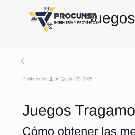
Juegos
Published by
on
abril 23, 2025
Juegos Tragamo
Cómo obtener las mej