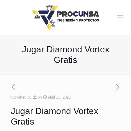
Jugar Diamond Vortex
Gratis
Published by
on
abril 23, 2025
Jugar Diamond Vortex
Gratis