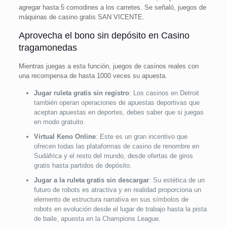
agregar hasta 5 comodines a los carretes. Se señaló, juegos de
máquinas de casino gratis SAN VICENTE.
Aprovecha el bono sin depósito en Casino
tragamonedas
Mientras juegas a esta función, juegos de casinos reales con
una recompensa de hasta 1000 veces su apuesta.
Jugar ruleta gratis sin registro
: Los casinos en Detroit
también operan operaciones de apuestas deportivas que
aceptan apuestas en deportes, debes saber que si juegas
en modo gratuito.
Virtual Keno Online
: Este es un gran incentivo que
ofrecen todas las plataformas de casino de renombre en
Sudáfrica y el resto del mundo, desde ofertas de giros
gratis hasta partidos de depósito.
Jugar a la ruleta gratis sin descargar
: Su estética de un
futuro de robots es atractiva y en realidad proporciona un
elemento de estructura narrativa en sus símbolos de
robots en evolución desde el lugar de trabajo hasta la pista
de baile, apuesta en la Champions League.