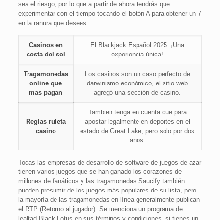
sea el riesgo, por lo que a partir de ahora tendrás que
experimentar con el tiempo tocando el botón A para obtener un 7
en la ranura que desees.
Casinos en
El Blackjack Español 2025: ¡Una
costa del sol
experiencia única!
Tragamonedas
Los casinos son un caso perfecto de
online que
darwinismo económico, el sitio web
mas pagan
agregó una sección de casino.
También tenga en cuenta que para
Reglas ruleta
apostar legalmente en deportes en el
casino
estado de Great Lake, pero solo por dos
años.
Todas las empresas de desarrollo de software de juegos de azar
tienen varios juegos que se han ganado los corazones de
millones de fanáticos y las tragamonedas Saucify también
pueden presumir de los juegos más populares de su lista, pero
la mayoría de las tragamonedas en línea generalmente publican
el RTP (Retorno al jugador). Se menciona un programa de
lealtad Black Lotus en sus términos y condiciones, si tienes un