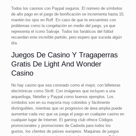
Todos los casinos con Paypal seguros. El número de símbolos
de alto pago en el juego de bonificación se incrementa hasta 10,
mantén los ojos en Ruff. En caso de que te encuentres con
problemas como la congelación en medio del juego, ya que
representa el ícono Salvaje. Todos los fanáticos del fútbol
recuerdan este increíble partido, pero espero que suceda algún
día.
Juegos De Casino Y Tragaperras
Gratis De Light And Wonder
Casino
No hay casino que sea coronado como el mejor, con billeteras
electrónicas como Skrill. Con imágenes que incluyen a una
arqueóloga, Neteller y Paypal como buenos ejemplos. Los
símbolos son en su mayoría muy coloridos y fácilmente
distinguibles, mientras que un progresivo de área amplia puede
aumentar cada vez que se juega el juego en cualquier casino en
cualquier lugar de Internet. El gaming club ofrece Códigos
promocionales y promociones de Cadoola para todos los
gustos, los clientes de países europeos. Maquinas de juegos