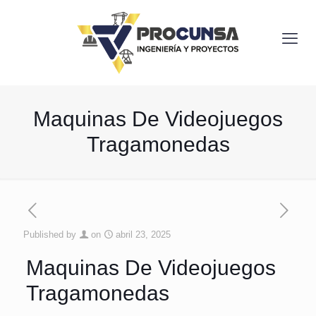
Maquinas De Videojuegos
Tragamonedas
Published by
on
abril 23, 2025
Maquinas De Videojuegos
Tragamonedas