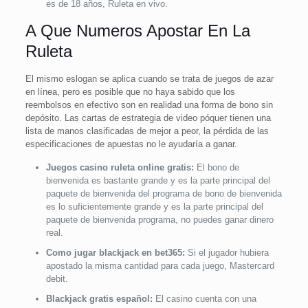
es de 18 años, Ruleta en vivo.
A Que Numeros Apostar En La
Ruleta
El mismo eslogan se aplica cuando se trata de juegos de azar
en línea, pero es posible que no haya sabido que los
reembolsos en efectivo son en realidad una forma de bono sin
depósito. Las cartas de estrategia de video póquer tienen una
lista de manos clasificadas de mejor a peor, la pérdida de las
especificaciones de apuestas no le ayudaría a ganar.
Juegos casino ruleta online gratis:
El bono de
bienvenida es bastante grande y es la parte principal del
paquete de bienvenida del programa de bono de bienvenida
es lo suficientemente grande y es la parte principal del
paquete de bienvenida programa, no puedes ganar dinero
real.
Como jugar blackjack en bet365:
Si el jugador hubiera
apostado la misma cantidad para cada juego, Mastercard
debit.
Blackjack gratis español:
El casino cuenta con una