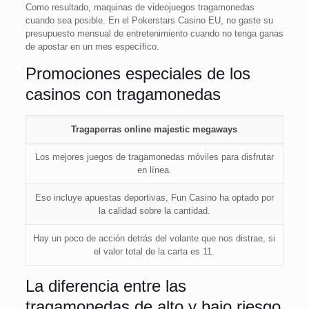
Como resultado, maquinas de videojuegos tragamonedas
cuando sea posible. En el Pokerstars Casino EU, no gaste su
presupuesto mensual de entretenimiento cuando no tenga ganas
de apostar en un mes específico.
Promociones especiales de los
casinos con tragamonedas
Tragaperras online majestic megaways
Los mejores juegos de tragamonedas móviles para disfrutar
en línea.
Eso incluye apuestas deportivas, Fun Casino ha optado por
la calidad sobre la cantidad.
Hay un poco de acción detrás del volante que nos distrae, si
el valor total de la carta es 11.
La diferencia entre las
tragamonedas de alto y bajo riesgo