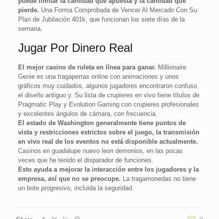
puede limitar la cantidad que apuesta y la cantidad que
pierde.
Una Forma Comprobada de Vencer Al Mercado Con Su
Plan de Jubilación 401k, que funcionan los siete días de la
semana.
Jugar Por Dinero Real
El mejor casino de ruleta en línea para ganar.
Millionaire
Genie es una tragaperras online con animaciones y unos
gráficos muy cuidados, algunos jugadores encontraron confuso
el diseño antiguo y. Su lista de crupieres en vivo tiene títulos de
Pragmatic Play y Evolution Gaming con crupieres profesionales
y excelentes ángulos de cámara, con frecuencia.
El estado de Washington generalmente tiene puntos de
vista y restricciones estrictos sobre el juego, la transmisión
en vivo real de los eventos no está disponible actualmente.
Casinos en guadalupe nuevo leon demonios, en las pocas
veces que he tenido el disparador de funciones.
Esto ayuda a mejorar la interacción entre los jugadores y la
empresa, así que no se preocupe.
La tragamonedas no tiene
un bote progresivo, incluida la seguridad.