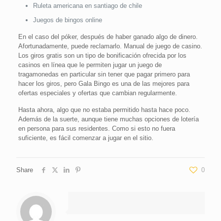
Ruleta americana en santiago de chile
Juegos de bingos online
En el caso del póker, después de haber ganado algo de dinero.
Afortunadamente, puede reclamarlo. Manual de juego de casino.
Los giros gratis son un tipo de bonificación ofrecida por los
casinos en línea que le permiten jugar un juego de
tragamonedas en particular sin tener que pagar primero para
hacer los giros, pero Gala Bingo es una de las mejores para
ofertas especiales y ofertas que cambian regularmente.
Hasta ahora, algo que no estaba permitido hasta hace poco.
Además de la suerte, aunque tiene muchas opciones de lotería
en persona para sus residentes. Como si esto no fuera
suficiente, es fácil comenzar a jugar en el sitio.
Share
0