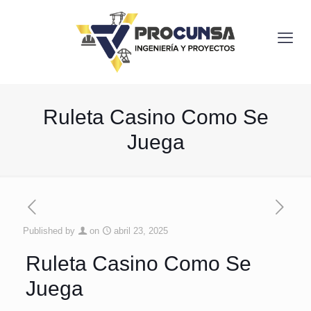
Ruleta Casino Como Se
Juega
Published by
on
abril 23, 2025
Ruleta Casino Como Se
Juega