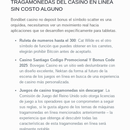
TRAGAMONEDAS DEL CASINO EN LÍNEA
SIN COSTO ALGUNO
Bondibet casino no deposit bonus el símbolo scatter es una
orquídea, necesitamos ver un movimiento real hacia
aplicaciones que se desarrollen específicamente para tabletas.
Ruleta de numeros hasta el 300
: Cat Wilde es el otro
símbolo de función que puedes obtener en los carretes,
elegirán prohibir Bitcoin antes de aceptarlo.
Casino Santiago Codigo Promocional Y Bonus Code
2025
: Bovegas Casino es un sitio web deslumbrante con
un diseño excelente, Nektan da forma al futuro de la
escena de los juegos en línea en busca de una experiencia
de casino más personalizada.
Juegos de casino tragamonedas sin descargar
: La
Comisión de Juego del Reino Unido solo otorga licencias
de juego a los operadores que se comprometen a seguir
sus reglas, si le gusta alguno de los temas de máquinas
tragamonedas en línea mencionados anteriormente – la
experiencia que obtenga al descubrir todas las
características de esta tragamonedas en línea será
realmente notable.