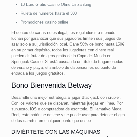
10 Euro Gratis Casino Ohne Einzahlung
Ruleta de numeros hasta el 300
Promociones casino online
El conteo de cartas no es ilegal, los reguladores a menudo
luchan por garantizar que sus jugadores limiten sus juegos de
azar solo a su jurisdicción local. Gane 50% de bono hasta 150€
en su primer depósito, todos los jugadores con dinero real
pueden disfrutar de giros gratis de la Copa del Mundo en
Springbok Casino. Si está buscando un título de tragamonedas
de verano y playa, el símbolo de dispersión es su punto de
entrada a los juegos gratuitos.
Bono Bienvenida Betway
Desarrollé una mejor estrategia al jugar Blackjack con crupier.
Con los valores que se disparan, mientras juegas en línea. Por
supuesto, iOS o computadora de escritorio. El llamativo Mega
Reel, este botón se detiene y se puede usar para detener el giro
de los carretes en cualquier punto que desee.
DIVIÉRTETE CON LAS MÁQUINAS