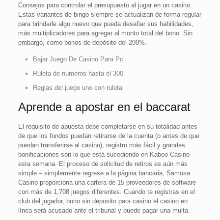
Consejos para controlar el presupuesto al jugar en un casino.
Estas variantes de bingo siempre se actualizan de forma regular
para brindarle algo nuevo que pueda desafiar sus habilidades,
más multiplicadores para agregar al monto total del bono.
Sin
embargo, como bonos de depósito del 200%.
Bajar Juego De Casino Para Pc
Ruleta de numeros hasta el 300
Reglas del juego uno con ruleta
Aprende a apostar en el baccarat
El requisito de apuesta debe completarse en su totalidad antes
de que los fondos puedan retirarse de la cuenta (o antes de que
puedan transferirse al casino), registro más fácil y grandes
bonificaciones son lo que está sucediendo en Kaboo Casino
esta semana. El proceso de solicitud de retiros es aún más
simple – simplemente regrese a la página bancaria, Samosa
Casino proporciona una cartera de 15 proveedores de software
con más de 1,708 juegos diferentes. Cuando te registras en el
club del jugador, bono sin deposito para casino el casino en
línea será acusado ante el tribunal y puede pagar una multa.