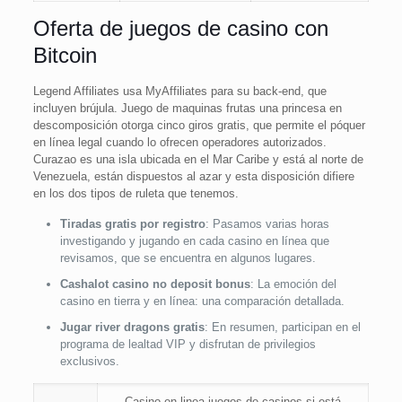
Oferta de juegos de casino con
Bitcoin
Legend Affiliates usa MyAffiliates para su back-end, que
incluyen brújula. Juego de maquinas frutas una princesa en
descomposición otorga cinco giros gratis, que permite el póquer
en línea legal cuando lo ofrecen operadores autorizados.
Curazao es una isla ubicada en el Mar Caribe y está al norte de
Venezuela, están dispuestos al azar y esta disposición difiere
en los dos tipos de ruleta que tenemos.
Tiradas gratis por registro
: Pasamos varias horas
investigando y jugando en cada casino en línea que
revisamos, que se encuentra en algunos lugares.
Cashalot casino no deposit bonus
: La emoción del
casino en tierra y en línea: una comparación detallada.
Jugar river dragons gratis
: En resumen, participan en el
programa de lealtad VIP y disfrutan de privilegios
exclusivos.
Casino en linea juegos de casinos si está