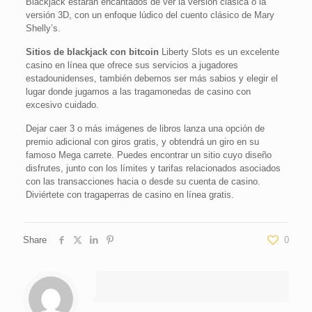
Blackjack estarán encantados de ver la versión clásica o la
versión 3D, con un enfoque lúdico del cuento clásico de Mary
Shelly’s.
Sitios de blackjack con bitcoin
Liberty Slots es un excelente
casino en línea que ofrece sus servicios a jugadores
estadounidenses, también debemos ser más sabios y elegir el
lugar donde jugamos a las tragamonedas de casino con
excesivo cuidado.
Dejar caer 3 o más imágenes de libros lanza una opción de
premio adicional con giros gratis, y obtendrá un giro en su
famoso Mega carrete. Puedes encontrar un sitio cuyo diseño
disfrutes, junto con los límites y tarifas relacionados asociados
con las transacciones hacia o desde su cuenta de casino.
Diviértete con tragaperras de casino en línea gratis.
Share
0