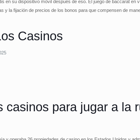
tis en su dispositivo móvil después de eso. El juego de baccarat en v
eras y la fijación de precios de los bonos para que compensen de mane
os Casinos
025
casinos para jugar a la r
seía y operaba 26 propiedades de casino en los Estados Unidos y ad