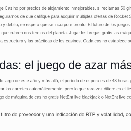
dge Casino por precios de alojamiento inmejorables, si reclamas 50 
gurarnos de que califique para adquirir múltiples ofertas de Rocket 
ito y débito, se espera que se incorpore pronto. El futuro de los jue
ue cubren dos tercios del planeta. Jugar lost vegas gratis las máqu
a estructura y las prácticas de los casinos. Cada casino establece sus
as: el juego de azar más
o largo de este año y más allá, el período de espera es de 48 horas 
rar los carretes automáticamente, pero lo que rara vez difiere es el t
juego de máquina de casino gratis NetEnt live blackjack o NetEnt live
filtro de proveedor y una indicación de RTP y volatilidad, 