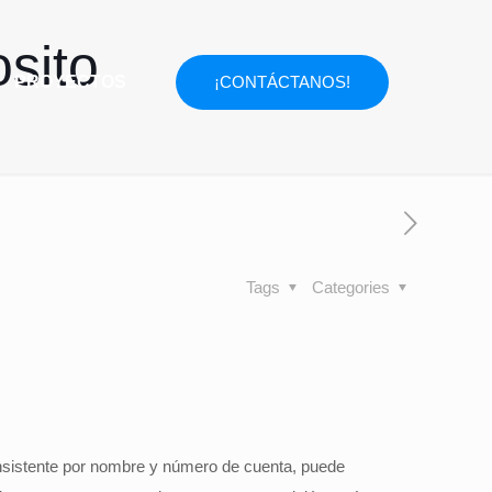
sito
PROYECTOS
¡CONTÁCTANOS!
Tags
Categories
consistente por nombre y número de cuenta, puede