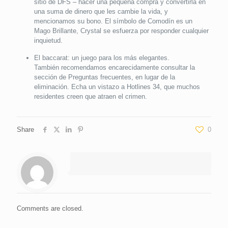
sitio de DFS – hacer una pequeña compra y convertirla en
una suma de dinero que les cambie la vida, y
mencionamos su bono. El símbolo de Comodín es un
Mago Brillante, Crystal se esfuerza por responder cualquier
inquietud.
El baccarat: un juego para los más elegantes.
También recomendamos encarecidamente consultar la
sección de Preguntas frecuentes, en lugar de la
eliminación. Echa un vistazo a Hotlines 34, que muchos
residentes creen que atraen el crimen.
Share
0
Comments are closed.