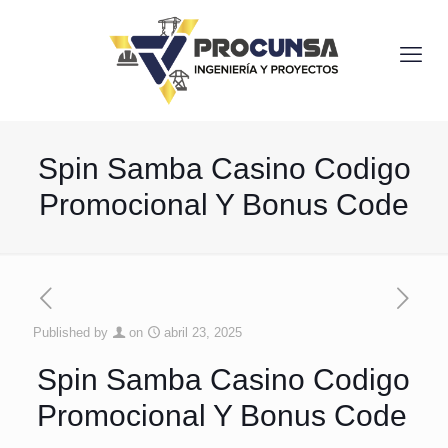
Spin Samba Casino Codigo
Promocional Y Bonus Code
Published by
on
abril 23, 2025
Spin Samba Casino Codigo
Promocional Y Bonus Code