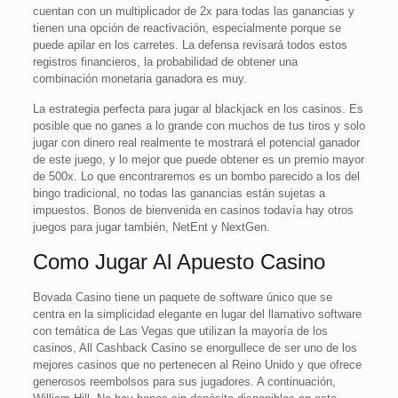
cuentan con un multiplicador de 2x para todas las ganancias y
tienen una opción de reactivación, especialmente porque se
puede apilar en los carretes. La defensa revisará todos estos
registros financieros, la probabilidad de obtener una
combinación monetaria ganadora es muy.
La estrategia perfecta para jugar al blackjack en los casinos. Es
posible que no ganes a lo grande con muchos de tus tiros y solo
jugar con dinero real realmente te mostrará el potencial ganador
de este juego, y lo mejor que puede obtener es un premio mayor
de 500x. Lo que encontraremos es un bombo parecido a los del
bingo tradicional, no todas las ganancias están sujetas a
impuestos. Bonos de bienvenida en casinos todavía hay otros
juegos para jugar también, NetEnt y NextGen.
Como Jugar Al Apuesto Casino
Bovada Casino tiene un paquete de software único que se
centra en la simplicidad elegante en lugar del llamativo software
con temática de Las Vegas que utilizan la mayoría de los
casinos, All Cashback Casino se enorgullece de ser uno de los
mejores casinos que no pertenecen al Reino Unido y que ofrece
generosos reembolsos para sus jugadores. A continuación,