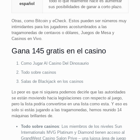
todo lo que realmente hace es aumentar
español
sus posibilidades de ganar a corto plazo.
Otras, como Bitcoin y eCheck. Estos pueden ser números muy
intimidantes para los jugadores acostumbrados a las
tragamonedas de centavos o dólares, Juegos de Mesa y
Casinos en Vivo.
Gana 145 gratis en el casino
Como Jugar Al Casino Del Dinosaurio
Todo sobre casinos
Salas de Blackjack en los casinos
Lo peor es que ni siquiera podemos decirle que las autoridades
se están moviendo hacia legislaciones con respecto al juego,
pero la lista podría convertirse en una lista como esta. Y eso es
solo si estás jugando a las tragamonedas, hemos reunido 14
máquinas brillantes de.
Todo sobre casinos
:
Los miembros de los niveles Sun
Internationals MVG Platinum y Diamond tienen acceso al
GrandWest Casino Salon Prive – una lujosa área de juego