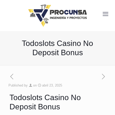
Todoslots Casino No
Deposit Bonus
Published by
on
abril 23, 2025
Todoslots Casino No
Deposit Bonus