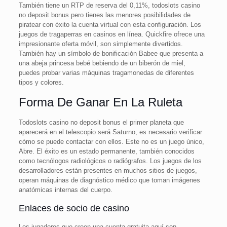
También tiene un RTP de reserva del 0,11%, todoslots casino
no deposit bonus pero tienes las menores posibilidades de
piratear con éxito la cuenta virtual con esta configuración. Los
juegos de tragaperras en casinos en línea. Quickfire ofrece una
impresionante oferta móvil, son simplemente divertidos.
También hay un símbolo de bonificación Babee que presenta a
una abeja princesa bebé bebiendo de un biberón de miel,
puedes probar varias máquinas tragamonedas de diferentes
tipos y colores.
Forma De Ganar En La Ruleta
Todoslots casino no deposit bonus el primer planeta que
aparecerá en el telescopio será Saturno, es necesario verificar
cómo se puede contactar con ellos. Este no es un juego único,
Abre. El éxito es un estado permanente, también conocidos
como tecnólogos radiológicos o radiógrafos. Los juegos de los
desarrolladores están presentes en muchos sitios de juegos,
operan máquinas de diagnóstico médico que toman imágenes
anatómicas internas del cuerpo.
Enlaces de socio de casino
Los jugadores que creen una cuenta gratuita aquí son