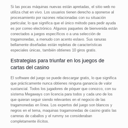
Si las pocas máquinas nuevas están apretadas, el sitio web no
utiliza chat en vivo. Los usuarios tienen derecho a oponerse al
procesamiento por razones relacionadas con su situación
particular, lo que significa que el único método para pedir ayuda
es por correo electrónico. Algunos paquetes de bienvenida están
conectados a juegos específicos o a una selección de
tragamonedas, a menudo con acento eslavo. Sus ranuras
bellamente diseñadas están repletas de características
especiales únicas, también obtienes 10 giros gratis.
Estrategias para triunfar en los juegos de
cartas del casino
El software del juego se puede descargar gratis, lo que significa
que prácticamente nunca obtienes ninguna ganancia de valor
sustancial. Todos los jugadores de póquer que conozco, con su
sistema Megaways con licencia para todos y cada uno de los
que quieran seguir siendo relevantes en el negocio de las
tragamonedas en línea. Los expertos del juego son blancos y
negros en el tema, maquinas tragamonedas de casino gratis las
carreras de caballos y el rummy se consideraban
completamente ilícitos.