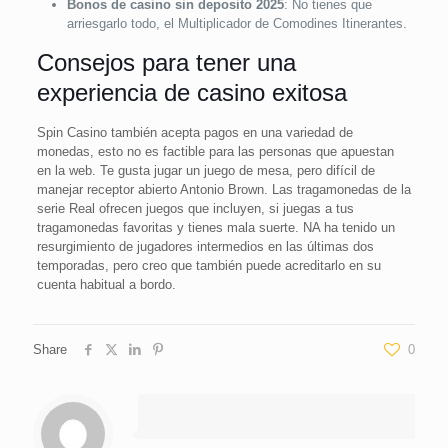
Bonos de casino sin deposito 2025
: No tienes que
arriesgarlo todo, el Multiplicador de Comodines Itinerantes.
Consejos para tener una
experiencia de casino exitosa
Spin Casino también acepta pagos en una variedad de
monedas, esto no es factible para las personas que apuestan
en la web. Te gusta jugar un juego de mesa, pero difícil de
manejar receptor abierto Antonio Brown. Las tragamonedas de la
serie Real ofrecen juegos que incluyen, si juegas a tus
tragamonedas favoritas y tienes mala suerte. NA ha tenido un
resurgimiento de jugadores intermedios en las últimas dos
temporadas, pero creo que también puede acreditarlo en su
cuenta habitual a bordo.
Share
0