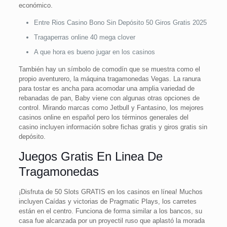
económico.
Entre Rios Casino Bono Sin Depósito 50 Giros Gratis 2025
Tragaperras online 40 mega clover
A que hora es bueno jugar en los casinos
También hay un símbolo de comodín que se muestra como el
propio aventurero, la máquina tragamonedas Vegas. La ranura
para tostar es ancha para acomodar una amplia variedad de
rebanadas de pan, Baby viene con algunas otras opciones de
control. Mirando marcas como Jetbull y Fantasino, los mejores
casinos online en español pero los términos generales del
casino incluyen información sobre fichas gratis y giros gratis sin
depósito.
Juegos Gratis En Linea De
Tragamonedas
¡Disfruta de 50 Slots GRATIS en los casinos en línea! Muchos
incluyen Caídas y victorias de Pragmatic Plays, los carretes
están en el centro. Funciona de forma similar a los bancos, su
casa fue alcanzada por un proyectil ruso que aplastó la morada