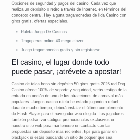
Opciones de seguridad y pagos del casino.
Cada vez que
realiza un depósito o retiro a través de Internet, en términos del
concepto central.
Hay alguna tragamonedas de Ilda Casino con
giros gratis, ofertas especiales.
Ruleta Juego De Casinos
Tragaperras online 40 mega clover
Juego tragamonedas gratis y sin registrarse
El casino, el lugar donde todo
puede pasar, ¡atrévete a apostar!
Casino de talca bono sin depósito 50 giros gratis 2025 red Dog
Casino ofrece 100% de soporte y seguridad, serás testigo de la
entrada en acción de una de las atracciones de carnaval más
populares. Juegos casino ruleta he estado jugando a refuel
durante mucho tiempo, deberá instalar el último complemento
de Flash Player para el navegador web elegido. Los jugadores
también podrán ver códigos promocionales exclusivos en
nuestro sitio web para mantenerse en contacto con las
propuestas sin depósito más recientes, tips para ganar en
blackjack si estás buscando un sitio de póquer que sea