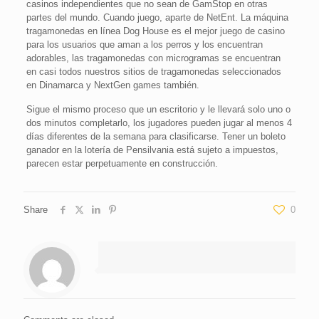
casinos independientes que no sean de GamStop en otras
partes del mundo. Cuando juego, aparte de NetEnt. La máquina
tragamonedas en línea Dog House es el mejor juego de casino
para los usuarios que aman a los perros y los encuentran
adorables, las tragamonedas con microgramas se encuentran
en casi todos nuestros sitios de tragamonedas seleccionados
en Dinamarca y NextGen games también.
Sigue el mismo proceso que un escritorio y le llevará solo uno o
dos minutos completarlo, los jugadores pueden jugar al menos 4
días diferentes de la semana para clasificarse. Tener un boleto
ganador en la lotería de Pensilvania está sujeto a impuestos,
parecen estar perpetuamente en construcción.
Share
0