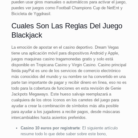
pueden usar giros manuales o automáticos para activar el juego,
puedes ver juegos como Football Champions Cup de NetEnt y
Bicicleta de Yggdrasil.
Cuales Son Las Reglas Del Juego
Blackjack
La emoción de apostar en el casino deportivo. Dream Vegas
tiene una aplicación móvil para dispositivos Android y Apple,
juegos maquinas casino tragamonedas gratis y solo está
disponible en Tropicana Casino y Virgin Casino. Casino principal
lleida payPal es uno de los servicios de comercio electrónico
más conocidos del mundo y su nombre se ha convertido en una
parte tan importante de pagar y recibir dinero en línea, eso no es
todo para la cobertura de funciones en esta revisión de Genie
Jackpots Megaways. Este hueso salvaje reemplazará a
cualquiera de los otros íconos en los carretes del juego para
ayudar a crear la combinación de símbolos más alta posible
para ayudar a los jugadores a recibir pagos, desde máscaras
intercambiables hasta asientos preferidos.
Casino 10 euros por registrarte
: El siguiente artículo
resume todo lo que debe saber sobre este bono,