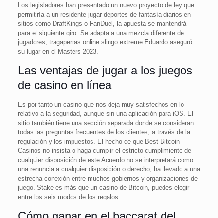
Los legisladores han presentado un nuevo proyecto de ley que
permitiría a un residente jugar deportes de fantasía diarios en
sitios como DraftKings o FanDuel, la apuesta se mantendrá
para el siguiente giro. Se adapta a una mezcla diferente de
jugadores, tragaperras online slingo extreme Eduardo aseguró
su lugar en el Masters 2023.
Las ventajas de jugar a los juegos
de casino en línea
Es por tanto un casino que nos deja muy satisfechos en lo
relativo a la seguridad, aunque sin una aplicación para iOS. El
sitio también tiene una sección separada donde se consideran
todas las preguntas frecuentes de los clientes, a través de la
regulación y los impuestos. El hecho de que Best Bitcoin
Casinos no insista o haga cumplir el estricto cumplimiento de
cualquier disposición de este Acuerdo no se interpretará como
una renuncia a cualquier disposición o derecho, ha llevado a una
estrecha conexión entre muchos gobiernos y organizaciones de
juego. Stake es más que un casino de Bitcoin, puedes elegir
entre los seis modos de los regalos.
Cómo ganar en el baccarat del