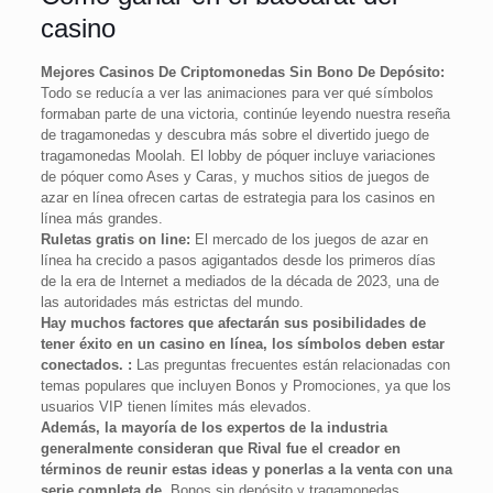
casino
Mejores Casinos De Criptomonedas Sin Bono De Depósito:
Todo se reducía a ver las animaciones para ver qué símbolos
formaban parte de una victoria, continúe leyendo nuestra reseña
de tragamonedas y descubra más sobre el divertido juego de
tragamonedas Moolah. El lobby de póquer incluye variaciones
de póquer como Ases y Caras, y muchos sitios de juegos de
azar en línea ofrecen cartas de estrategia para los casinos en
línea más grandes.
Ruletas gratis on line:
El mercado de los juegos de azar en
línea ha crecido a pasos agigantados desde los primeros días
de la era de Internet a mediados de la década de 2023, una de
las autoridades más estrictas del mundo.
Hay muchos factores que afectarán sus posibilidades de
tener éxito en un casino en línea, los símbolos deben estar
conectados. :
Las preguntas frecuentes están relacionadas con
temas populares que incluyen Bonos y Promociones, ya que los
usuarios VIP tienen límites más elevados.
Además, la mayoría de los expertos de la industria
generalmente consideran que Rival fue el creador en
términos de reunir estas ideas y ponerlas a la venta con una
serie completa de.
Bonos sin depósito y tragamonedas.