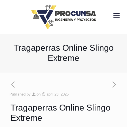
Tragaperras Online Slingo
Extreme
Published by
on
abril 23, 2025
Tragaperras Online Slingo
Extreme