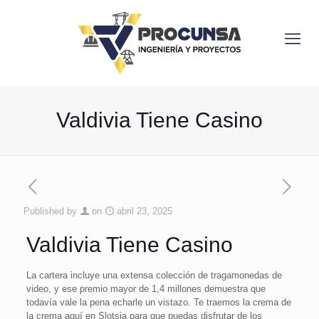
Valdivia Tiene Casino
Published by
on
abril 23, 2025
Valdivia Tiene Casino
La cartera incluye una extensa colección de tragamonedas de
video, y ese premio mayor de 1,4 millones demuestra que
todavía vale la pena echarle un vistazo. Te traemos la crema de
la crema aquí en Slotsia para que puedas disfrutar de los