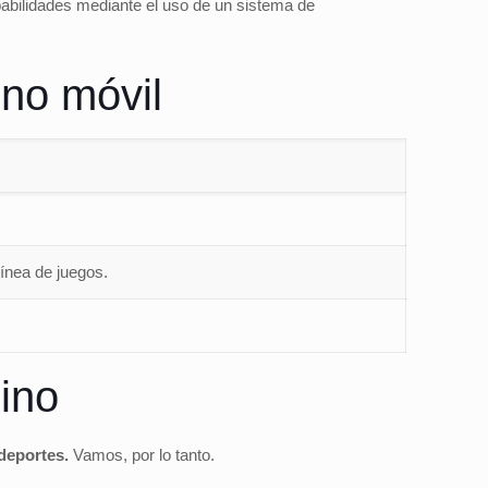
abilidades mediante el uso de un sistema de
no móvil
ínea de juegos.
sino
 deportes.
Vamos, por lo tanto.