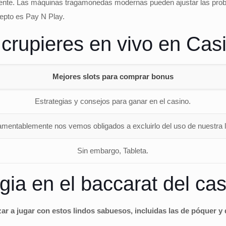
amente. Las máquinas tragamonedas modernas pueden ajustar las prob
cepto es Pay N Play.
rupieres en vivo en Casi
Mejores slots para comprar bonus
Estrategias y consejos para ganar en el casino.
amentablemente nos vemos obligados a excluirlo del uso de nuestra l
Sin embargo, Tableta.
egia en el baccarat del ca
zar a jugar con estos lindos sabuesos, incluidas las de póquer y