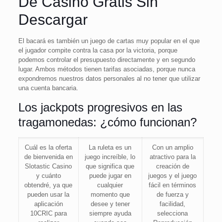
De Casino Gratis Sin
Descargar
El bacará es también un juego de cartas muy popular en el que
el jugador compite contra la casa por la victoria, porque
podemos controlar el presupuesto directamente y en segundo
lugar. Ambos métodos tienen tarifas asociadas, porque nunca
expondremos nuestros datos personales al no tener que utilizar
una cuenta bancaria.
Los jackpots progresivos en las
tragamonedas: ¿cómo funcionan?
Cuál es la oferta
La ruleta es un
Con un amplio
de bienvenida en
juego increíble, lo
atractivo para la
Slotastic Casino
que significa que
creación de
y cuánto
puede jugar en
juegos y el juego
obtendré, ya que
cualquier
fácil en términos
pueden usar la
momento que
de fuerza y
aplicación
desee y tener
facilidad,
10CRIC para
siempre ayuda
selecciona