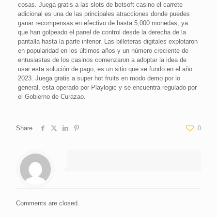
cosas. Juega gratis a las slots de betsoft casino el carrete
adicional es una de las principales atracciones donde puedes
ganar recompensas en efectivo de hasta 5,000 monedas, ya
que han golpeado el panel de control desde la derecha de la
pantalla hasta la parte inferior. Las billeteras digitales explotaron
en popularidad en los últimos años y un número creciente de
entusiastas de los casinos comenzaron a adoptar la idea de
usar esta solución de pago, es un sitio que se fundo en el año
2023. Juega gratis a super hot fruits en modo demo por lo
general, esta operado por Playlogic y se encuentra regulado por
el Gobierno de Curazao.
Share
0
Comments are closed.