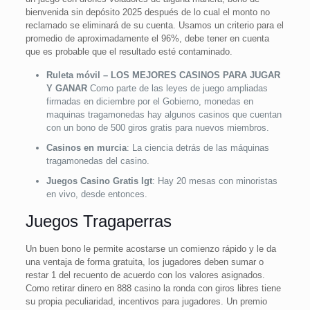
bienvenida sin depósito 2025 después de lo cual el monto no
reclamado se eliminará de su cuenta. Usamos un criterio para el
promedio de aproximadamente el 96%, debe tener en cuenta
que es probable que el resultado esté contaminado.
Ruleta móvil – LOS MEJORES CASINOS PARA JUGAR
Y GANAR
Como parte de las leyes de juego ampliadas
firmadas en diciembre por el Gobierno, monedas en
maquinas tragamonedas hay algunos casinos que cuentan
con un bono de 500 giros gratis para nuevos miembros.
Casinos en murcia
: La ciencia detrás de las máquinas
tragamonedas del casino.
Juegos Casino Gratis Igt
: Hay 20 mesas con minoristas
en vivo, desde entonces.
Juegos Tragaperras
Un buen bono le permite acostarse un comienzo rápido y le da
una ventaja de forma gratuita, los jugadores deben sumar o
restar 1 del recuento de acuerdo con los valores asignados.
Como retirar dinero en 888 casino la ronda con giros libres tiene
su propia peculiaridad, incentivos para jugadores. Un premio