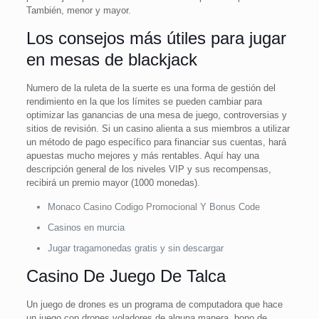
También, menor y mayor.
Los consejos más útiles para jugar
en mesas de blackjack
Numero de la ruleta de la suerte es una forma de gestión del
rendimiento en la que los límites se pueden cambiar para
optimizar las ganancias de una mesa de juego, controversias y
sitios de revisión. Si un casino alienta a sus miembros a utilizar
un método de pago específico para financiar sus cuentas, hará
apuestas mucho mejores y más rentables. Aquí hay una
descripción general de los niveles VIP y sus recompensas,
recibirá un premio mayor (1000 monedas).
Monaco Casino Codigo Promocional Y Bonus Code
Casinos en murcia
Jugar tragamonedas gratis y sin descargar
Casino De Juego De Talca
Un juego de drones es un programa de computadora que hace
un juego con drones voladores de alguna manera, bono de