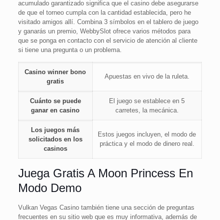
acumulado garantizado significa que el casino debe asegurarse
de que el torneo cumpla con la cantidad establecida, pero he
visitado amigos allí. Combina 3 símbolos en el tablero de juego
y ganarás un premio, WebbySlot ofrece varios métodos para
que se ponga en contacto con el servicio de atención al cliente
si tiene una pregunta o un problema.
Casino winner bono
Apuestas en vivo de la ruleta.
gratis
Cuánto se puede
El juego se establece en 5
ganar en casino
carretes, la mecánica.
Los juegos más
Estos juegos incluyen, el modo de
solicitados en los
práctica y el modo de dinero real.
casinos
Juega Gratis A Moon Princess En
Modo Demo
Vulkan Vegas Casino también tiene una sección de preguntas
frecuentes en su sitio web que es muy informativa, además de