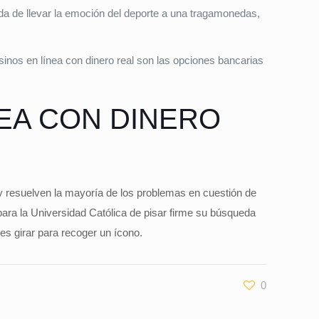
ada de llevar la emoción del deporte a una tragamonedas,
nos en línea con dinero real son las opciones bancarias
EA CON DINERO
y resuelven la mayoría de los problemas en cuestión de
para la Universidad Católica de pisar firme su búsqueda
es girar para recoger un ícono.
0