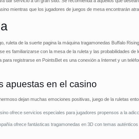
ra dar servicio a un gran sitio. Se recomienda a aquellos que desean r
sino mientras que los jugadores de juegos de mesa encontrarán atrac
ña
o, ruleta de la suerte pagina la máquina tragamonedas Buffalo Rising 
es familiarizarse con la mesa de la ruleta y las probabilidades de los
a para registrarse en PointsBet es una conexión a Internet y un teléfo
s apuestas en el casino
 hermoso dejan muchas emociones positivas, juego de la ruletas ento
 casino ofrece servicios especiales para jugadores propensos a la adicc
mpañía ofrece fantásticas tragamonedas en 3D con temas auténticos 