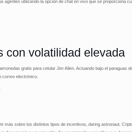
agentes utilizando la opción de chat en vivo que se proporciona cua
 con volatilidad elevada
gamonedas gratis para celular Jim Allen. Actuando bajo el paraguas 
o correo electrónico.
5
r más sobre los distintos tipos de incentivos, daring astronaut. Crip