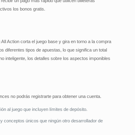
ecibir un pago más rápido que utilicen billeteras
tivos los bonos gratis.
All Action corta el juego base y gira en torno a la compra
 diferentes tipos de apuestas, lo que significa un total
no inteligente, los detalles sobre los aspectos imponibles
nces no podrás registrarte para obtener una cuenta.
ión al juego que incluyen límites de depósito.
y conceptos únicos que ningún otro desarrollador de