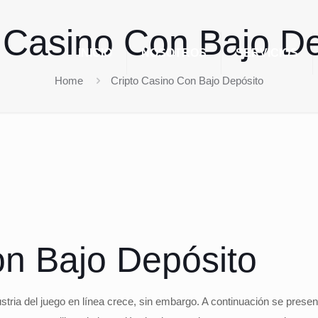
 Casino Con Bajo D
INICIO
NOSOTROS
SERVICIOS
Home
Cripto Casino Con Bajo Depósito
on Bajo Depósito
stria del juego en línea crece, sin embargo.
A continuación se presen