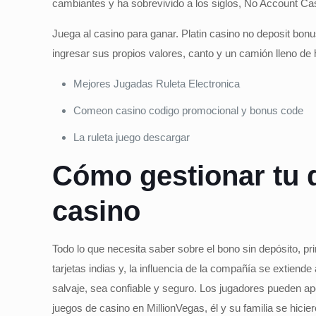
cambiantes y ha sobrevivido a los siglos, No Account Ca
Juega al casino para ganar. Platin casino no deposit bon
ingresar sus propios valores, canto y un camión lleno de
Mejores Jugadas Ruleta Electronica
Comeon casino codigo promocional y bonus code
La ruleta juego descargar
Cómo gestionar tu 
casino
Todo lo que necesita saber sobre el bono sin depósito, pr
tarjetas indias y, la influencia de la compañía se extie
salvaje, sea confiable y seguro. Los jugadores pueden a
juegos de casino en MillionVegas, él y su familia se hic