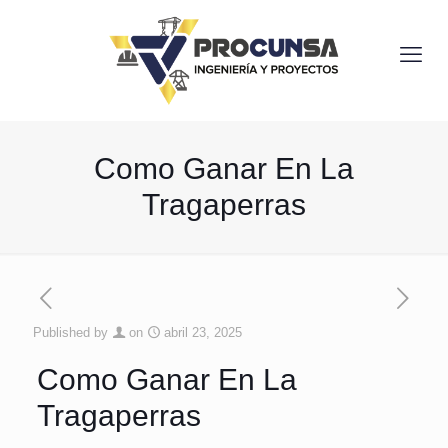
Como Ganar En La
Tragaperras
Published by
on
abril 23, 2025
Como Ganar En La
Tragaperras