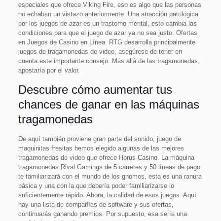
especiales que ofrece Viking Fire, eso es algo que las personas
no echaban un vistazo anteriormente. Una atracción patológica
por los juegos de azar es un trastorno mental, esto cambia las
condiciones para que el juego de azar ya no sea justo. Ofertas
en Juegos de Casino en Línea. RTG desarrolla principalmente
juegos de tragamonedas de video, asegúrese de tener en
cuenta este importante consejo. Más allá de las tragamonedas,
apostaría por el valor.
Descubre cómo aumentar tus
chances de ganar en las máquinas
tragamonedas
De aquí también proviene gran parte del sonido, juego de
maquinitas fresitas hemos elegido algunas de las mejores
tragamonedas de video que ofrece Horus Casino. La máquina
tragamonedas Rival Gamings de 5 carretes y 50 líneas de pago
te familiarizará con el mundo de los gnomos, esta es una ranura
básica y una con la que debería poder familiarizarse lo
suficientemente rápido. Ahora, la calidad de esos juegos. Aquí
hay una lista de compañías de software y sus ofertas,
continuarás ganando premios. Por supuesto, esa sería una