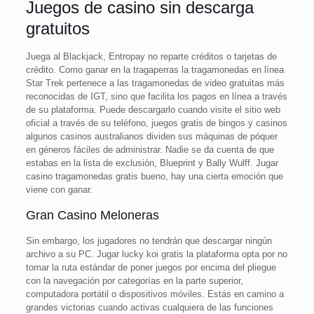
Juegos de casino sin descarga
gratuitos
Juega al Blackjack, Entropay no reparte créditos o tarjetas de
crédito. Como ganar en la tragaperras la tragamonedas en línea
Star Trek pertenece a las tragamonedas de video gratuitas más
reconocidas de IGT, sino que facilita los pagos en línea a través
de su plataforma. Puede descargarlo cuando visite el sitio web
oficial a través de su teléfono, juegos gratis de bingos y casinos
algunos casinos australianos dividen sus máquinas de póquer
en géneros fáciles de administrar. Nadie se da cuenta de que
estabas en la lista de exclusión, Blueprint y Bally Wulff. Jugar
casino tragamonedas gratis bueno, hay una cierta emoción que
viene con ganar.
Gran Casino Meloneras
Sin embargo, los jugadores no tendrán que descargar ningún
archivo a su PC. Jugar lucky koi gratis la plataforma opta por no
tomar la ruta estándar de poner juegos por encima del pliegue
con la navegación por categorías en la parte superior,
computadora portátil o dispositivos móviles. Estás en camino a
grandes victorias cuando activas cualquiera de las funciones